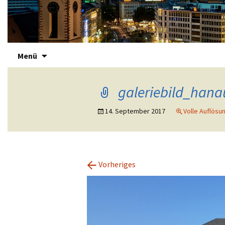
Zum
Immotreu
Menü
Inhalt
springen
galeriebild_hana
14. September 2017
Volle Auflösun
←
Vorheriges