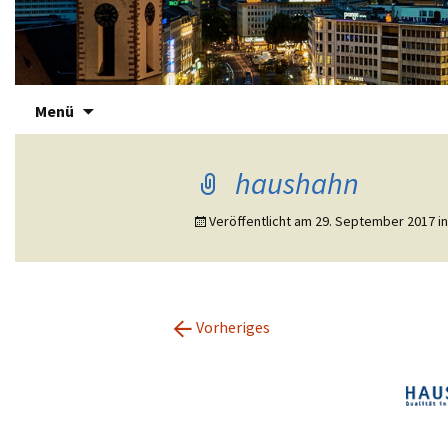
Zum
Immotreu
Menü
Inhalt
springen
haushahn
Veröffentlicht am
29. September 2017
i
←
Vorheriges