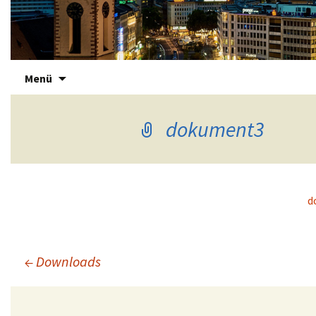
Zum
Immotreu
Menü
Inhalt
springen
dokument3
d
←
Downloads
Beitrags-
Navigation