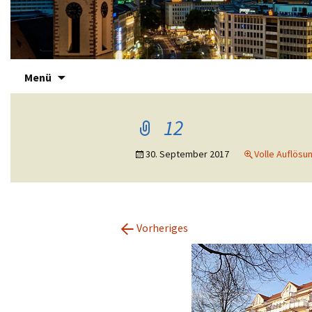
Zum
Immotreu
Menü
Inhalt
springen
12
30. September 2017
Volle Auflösun
←
Vorheriges