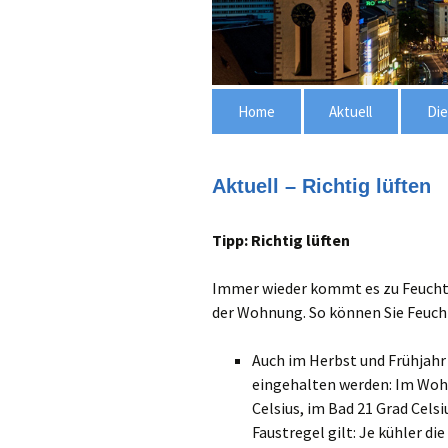
Zum
Home
Aktuell
Die
Inhalt
springen
Immotr
WEG
Aktuell – Richtig lüften
Mie
Tipp: Richtig lüften
Immer wieder kommt es zu Feuchti
der Wohnung. So können Sie Feuch
Auch im Herbst und Frühjah
eingehalten werden: Im Woh
Celsius, im Bad 21 Grad Cels
Faustregel gilt: Je kühler d