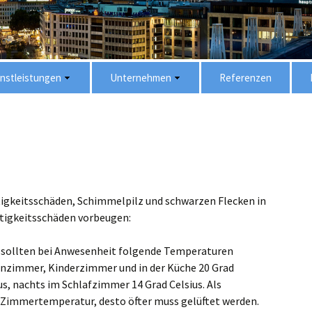
nstleistungen
Unternehmen
Referenzen
eu
-Verwaltung
Über uns
tverwaltung
Unser Team
Unsere Partner
gkeitsschäden, Schimmelpilz und schwarzen Flecken in
Stellenangebote
tigkeitsschäden vorbeugen:
r sollten bei Anwesenheit folgende Temperaturen
nzimmer, Kinderzimmer und in der Küche 20 Grad
ius, nachts im Schlafzimmer 14 Grad Celsius. Als
ie Zimmertemperatur, desto öfter muss gelüftet werden.