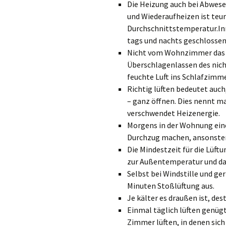
Die Heizung auch bei Abwese
und Wiederaufheizen ist teur
Durchschnittstemperatur.In
tags und nachts geschlossen
Nicht vom Wohnzimmer das 
Überschlagenlassen des nich
feuchte Luft ins Schlafzimmer
Richtig lüften bedeutet auch,
– ganz öffnen. Dies nennt ma
verschwendet Heizenergie.
Morgens in der Wohnung ein
Durchzug machen, ansonsten
Die Mindestzeit für die Lüf
zur Außentemperatur und dav
Selbst bei Windstille und g
Minuten Stoßlüftung aus.
Je kälter es draußen ist, de
Einmal täglich lüften genüg
Zimmer lüften, in denen sic