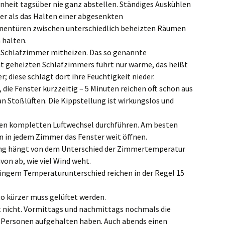
nheit tagsüber nie ganz abstellen. Ständiges Auskühlen
er als das Halten einer abgesenkten
nentüren zwischen unterschiedlich beheizten Räumen
 halten.
Schlafzimmer mitheizen. Das so genannte
t geheizten Schlafzimmers führt nur warme, das heißt
; diese schlägt dort ihre Feuchtigkeit nieder.
 die Fenster kurzzeitig – 5 Minuten reichen oft schon aus
n Stoßlüften. Die Kippstellung ist wirkungslos und
en kompletten Luftwechsel durchführen. Am besten
 in jedem Zimmer das Fenster weit öffnen.
tung hängt von dem Unterschied der Zimmertemperatur
on ab, wie viel Wind weht.
eringem Temperaturunterschied reichen in der Regel 15
sto kürzer muss gelüftet werden.
t nicht. Vormittags und nachmittags nochmals die
h Personen aufgehalten haben. Auch abends einen